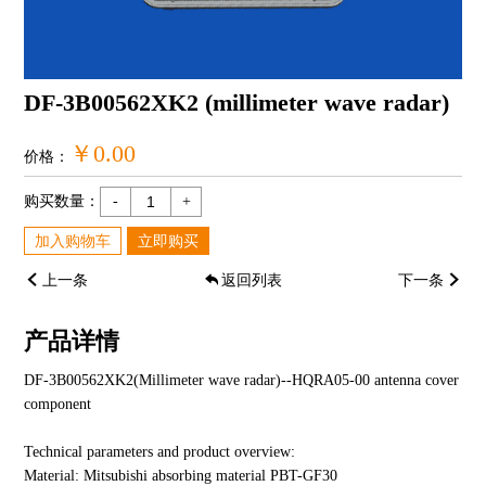
DF-3B00562XK2 (millimeter wave radar)
￥0.00
价格：
购买数量：
-
+
加入购物车
立即购买
上一条
返回列表
下一条
产品详情
DF-3B00562XK2
(Millimeter wave radar)
--HQRA05-00 antenna cover
component
Technical parameters and product overview:
Material: Mitsubishi absorbing material PBT-GF30